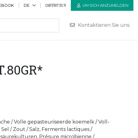
EBOOK
DE
087/67.51.11
UM SICH ANZUMELDEN
Kontaktieren Sie uns
T.80GR*
vache / Volle gepasteuriseerde koemelk / Voll-
 Sel / Zout / Salz, Ferments lactiques /
hsäurekulturen, Présure microbienne /