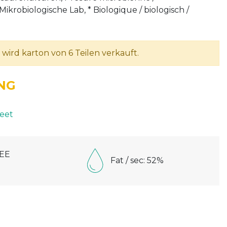
Mikrobiologische Lab, * Biologique / biologisch /
l wird karton von 6 Teilen verkauft.
NG
eet
EE
Fat / sec: 52%