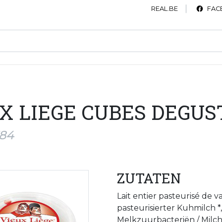
REAL.BE
FAC
X LIEGE CUBES DEGUS
784
ZUTATEN
Lait entier pasteurisé de 
pasteurisierter Kuhmilch *,
Melkzuurbacteriën / Milc