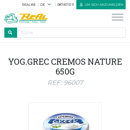
REAL.BE
DE
087/67.51.11
UM SICH ANZUMELDEN
DURCHLAUFEN
YOG.GREC CREMOS NATURE
Willkommen
650G
Alle Produkte
REF: 96007
Neue Produkte
Bioprodukte
Herve Käse