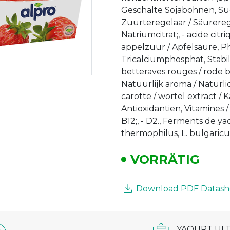
Geschälte Sojabohnen, Sucr
Zuurteregelaar / Säureregul
Natriumcitrat;, - acide citr
appelzuur / Apfelsäure, Ph
Tricalciumphosphat, Stabilis
betteraves rouges / rode b
Natuurlijk aroma / Natürli
carotte / wortel extract / 
Antioxidantien, Vitamines / V
B12;, - D2., Ferments de y
thermophilus, L. bulgaricu
VORRÄTIG
Download PDF Datash
YAOURT UL