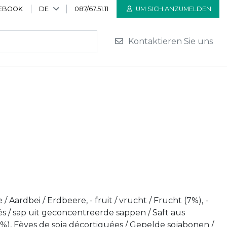
EBOOK
DE
087/67.51.11
UM SICH ANZUMELDEN
Kontaktieren Sie uns
 / Aardbei / Erdbeere, - fruit / vrucht / Frucht (7%), -
és / sap uit geconcentreerde sappen / Saft aus
%), Fèves de soja décortiquées / Gepelde sojabonen /