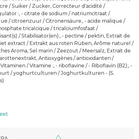
e / Suiker / Zucker, Correcteur d'acidité /
ator :, - citrate de sodium / natriumcitraat /
ique / citroenzuur / Citronensäure., - acide malique /
osphate tricalcique / tricalciumfosfaat /
ant(s) / Stabilisator(en):, - pectine / pektin, Extrait de
iet extract / Extrakt aus roten Rüben, Arôme naturel /
ches Aroma, Sel marin / Zeezout / Meersalz, Extrait de
Karottenextrakt, Antioxygènes / antioxidanten /
itaminen / Vitamine :, - riboflavine / - Riboflavin (B2);, -
aourt / yoghurtculturen / Joghurtkulturen - (S.
s)
eet
TRA