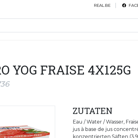
REAL.BE
FAC
O YOG FRAISE 4X125G
736
ZUTATEN
Eau / Water / Wasser, Fraise
jus à base de jus concentr
konzentrierten Säften (3,9