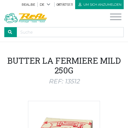
REAL.BE
DE
087/67.51.11
UM SICH ANZUMELDEN
DURCHLAUFEN
BUTTER LA FERMIERE MILD
Willkommen
250G
Alle Produkte
REF: 13512
Neue Produkte
Bioprodukte
Herve Käse