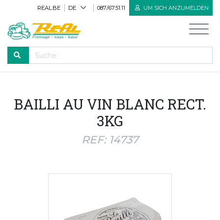
REAL.BE
DE
087/67.51.11
UM SICH ANZUMELDEN
DURCHLAUFEN
BAILLI AU VIN BLANC RECT.
Willkommen
3KG
Alle Produkte
REF: 14737
Neue Produkte
Bioprodukte
Herve Käse