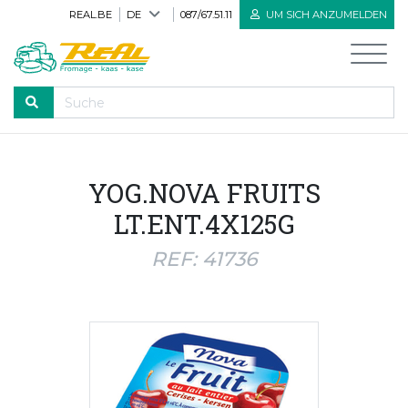
REAL.BE
DE
087/67.51.11
UM SICH ANZUMELDEN
DURCHLAUFEN
YOG.NOVA FRUITS
Willkommen
LT.ENT.4X125G
Alle Produkte
REF: 41736
Neue Produkte
Bioprodukte
Herve Käse