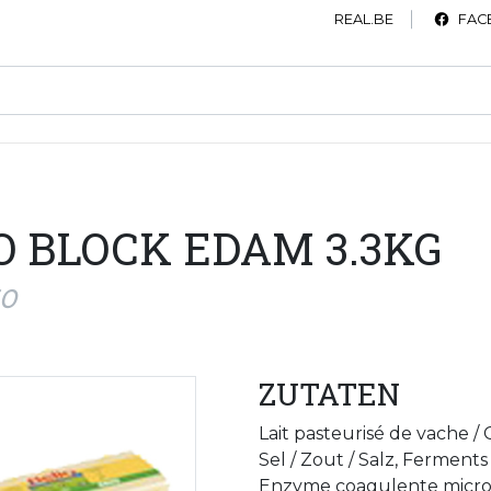
REAL.BE
FAC
O BLOCK EDAM 3.3KG
50
ZUTATEN
Lait pasteurisé de vache /
Sel / Zout / Salz, Ferment
Enzyme coagulente micr