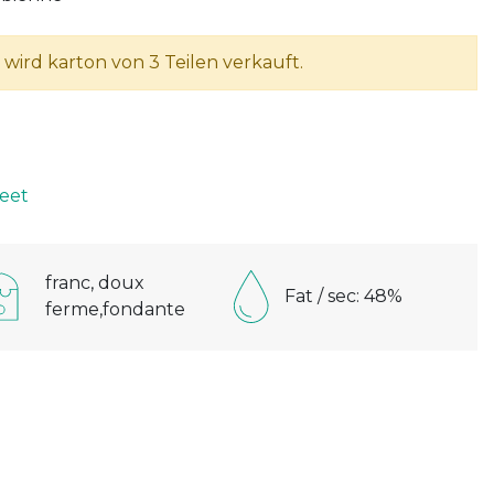
l wird karton von 3 Teilen verkauft.
eet
franc, doux
Fat / sec: 48%
ferme,fondante