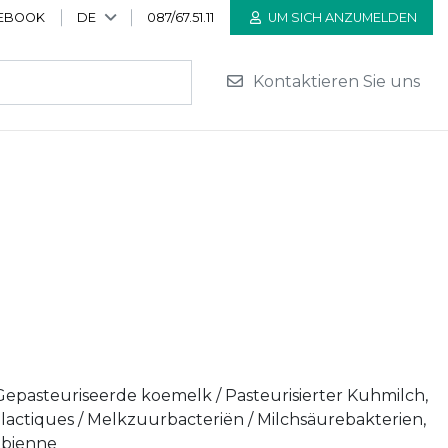
EBOOK
DE
087/67.51.11
UM SICH ANZUMELDEN
Kontaktieren Sie uns
 Gepasteuriseerde koemelk / Pasteurisierter Kuhmilch,
s lactiques / Melkzuurbacteriën / Milchsäurebakterien,
obienne