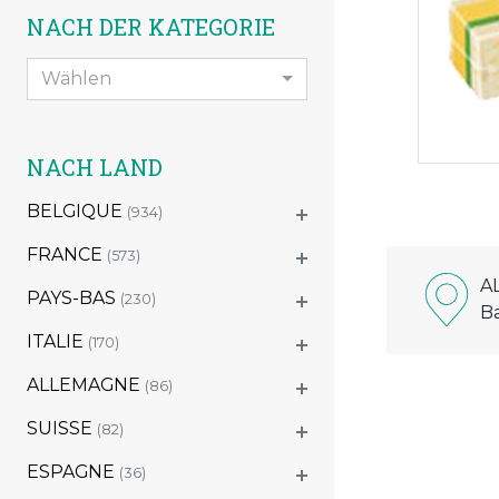
NACH DER KATEGORIE
Wählen
NACH LAND
BELGIQUE
(934)
FRANCE
(573)
A
PAYS-BAS
(230)
B
ITALIE
(170)
ALLEMAGNE
(86)
SUISSE
(82)
ESPAGNE
(36)