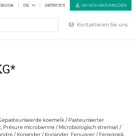
EBOOK
DE
087/67.51.11
UM SICH ANZUMELDEN
Kontaktieren Sie uns
KG*
 Gepasteuriseerde koemelk / Pasteurisierter
z, Présure microbienne / Microbiologisch stremsel /
andre / Koriander / Koriander, Fenugrec / Fenegriek,