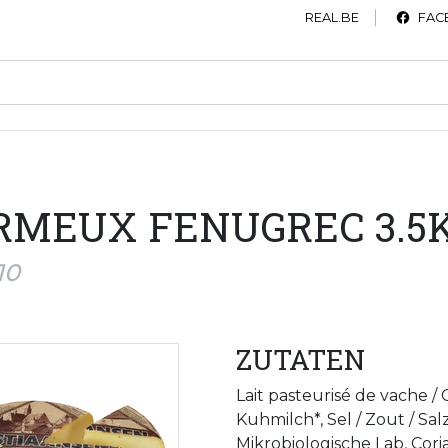
REAL.BE
FAC
MEUX FENUGREC 3.5
10
ZUTATEN
Lait pasteurisé de vache /
Kuhmilch*, Sel / Zout / Sal
Mikrobiologische Lab, Cori