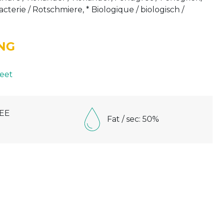
terie / Rotschmiere, * Biologique / biologisch /
NG
eet
EE
Fat / sec: 50%