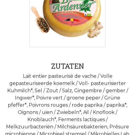
ZUTATEN
Lait entier pasteurisé de vache / Volle
gepasteuriseerde koemelk / Voll- pasteurisierter
Kuhmilch*, Sel / Zout / Salz, Gingembre / gember /
Ingwer*, Poivre vert / groene peper / Grüne
pfeffer*, Poivrons rouges / rode paprika / paprika*,
Oignons / uien / Zwiebeln*, Ail / Knoflook /
Knoblauch*, Ferments lactiques /
Melkzuurbacteriën / Milchsäurebakterien, Présure
microbienne / Microbieel stremsel / Mikrobielles Lab,