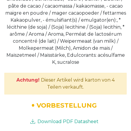
pâte de cacao / cacaomassa / kakaomasse, - cacao
maigre en poudre / mager cacaopoeder / fettarmes
Kakaopulver, - émulsifiant(s) / emulgator(en):, *
lécithine (de soja) / (Soja) lecithine / (Soja) lecithin, *
arôme / Aroma / Aroma, Perméat de lactosérum
concentré (de lait) / Weipermeaat (van milk) /
Molkepermeat (Milch), Amidon de maïs /
Maïszetmeel / Maïsstärke, Edulcorants: acésulfame
K, sucralose
Achtung!
Dieser Artikel wird karton von 4
Teilen verkauft.
VORBESTELLUNG
Download PDF Datasheet