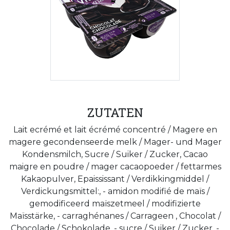
ZUTATEN
Lait ecrémé et lait écrémé concentré / Magere en
magere gecondenseerde melk / Mager- und Mager
Kondensmilch, Sucre / Suiker / Zucker, Cacao
maigre en poudre / mager cacaopoeder / fettarmes
Kakaopulver, Epaississant / Verdikkingmiddel /
Verdickungsmittel:, - amidon modifié de maïs /
gemodificeerd maïszetmeel / modifizierte
Maïsstärke, - carraghénanes / Carrageen , Chocolat /
Chocolade / Schokolade, - sucre / Suiker / Zucker, -