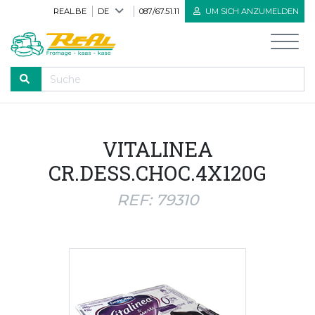
REAL.BE
DE
087/67.51.11
UM SICH ANZUMELDEN
DURCHLAUFEN
VITALINEA
Willkommen
CR.DESS.CHOC.4X120G
Alle Produkte
REF: 79310
Neue Produkte
Bioprodukte
Herve Käse