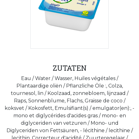
ZUTATEN
Eau / Water / Wasser, Huiles végétales /
Plantaardige oliën / Pflanzliche Öle :, Colza,
tournesol, lin / Koolzaad, zonnebloem, lijnzaad /
Raps, Sonnenblume, Flachs, Graisse de coco /
koksvet / Kokosfett, Emulsifiant(s) / emulgator(en):, -
mono et diglycérides d'acides gras / mono- en
diglyceriden van vetzuren / Mono- und
Diglyceriden von Fettsäuren, - lécithine / lecithine /
lecithin, Correcteur d'acidité / Zuurteregelaar /