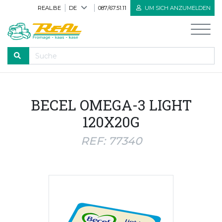
REAL.BE
DE
087/67.51.11
UM SICH ANZUMELDEN
DURCHLAUFEN
BECEL OMEGA-3 LIGHT
Willkommen
120X20G
Alle Produkte
REF: 77340
Neue Produkte
Bioprodukte
Herve Käse