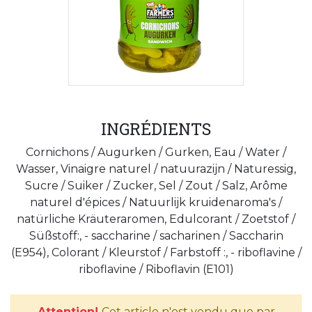
INGRÉDIENTS
Cornichons / Augurken / Gurken, Eau / Water /
Wasser, Vinaigre naturel / natuurazijn / Naturessig,
Sucre / Suiker / Zucker, Sel / Zout / Salz, Arôme
naturel d'épices / Natuurlijk kruidenaroma's /
natürliche Kräuteraromen, Edulcorant / Zoetstof /
Süßstoff:, - saccharine / sacharinen / Saccharin
(E954), Colorant / Kleurstof / Farbstoff :, - riboflavine /
riboflavine / Riboflavin (E101)
Attention!
Cet article n'est vendu que par